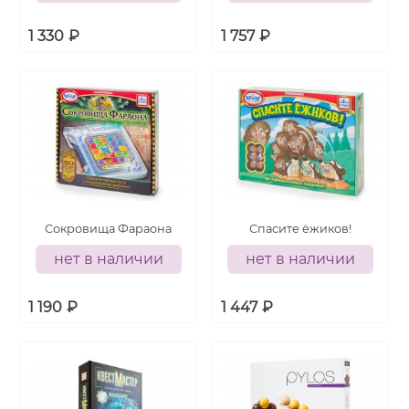
1 330
₽
1 757
₽
Сокровища Фараона
Спасите ёжиков!
нет в наличии
нет в наличии
1 190
₽
1 447
₽