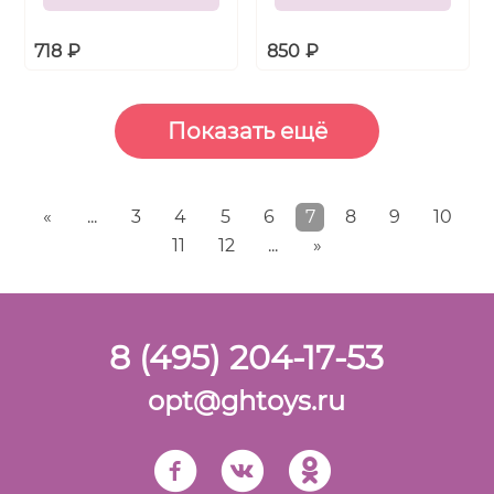
718
₽
850
₽
«
...
3
4
5
6
7
8
9
10
11
12
...
»
8 (495) 204-17-53
opt@ghtoys.ru