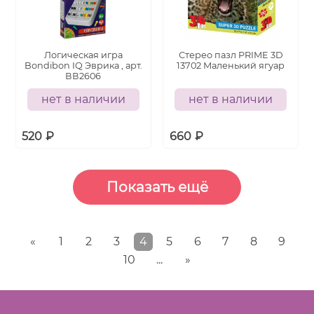
Логическая игра
Стерео пазл PRIME 3D
Bondibon IQ Эврика , арт.
13702 Маленький ягуар
ВВ2606
нет в наличии
нет в наличии
520
₽
660
₽
«
1
2
3
4
5
6
7
8
9
10
...
»