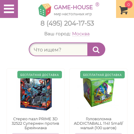
®
0
GAME-HOUSE
мир настольных игр
8 (495) 204-17-53
Ваш город:
Москва
Найт
Стерео пазл PRIME 3D
Головоломка
32522 Супермен против
ADDICTABALL 1141 Small/
Брейниака
малый (100 шагов)