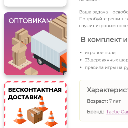
Ваша задача – освобо
Попробуйте решить э
ОПТОВИКАМ
служит игровым полем
В комплект и
игровое поле,
33 деревянных шар
правила игры на р
Характерис
Возраст
7 лет
Бренд
Tactic G