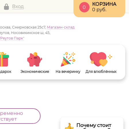
КОРЗИНА
Вход
0
0
руб.
Москва, Смирновская 25с7,
Магазин-склад
Реутов, Носовихинское ш, 45,
"Реутов Парк"
одарок
Экономические
На вечеринку
Для влюблённых
временно
тствует
Почему стоит