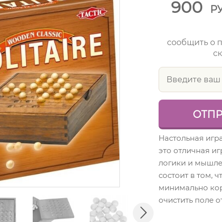
900
Р
сообщить о 
ск
Настольная игр
это отличная иг
логики и мышле
состоит в том, ч
минимально ко
очистить поле о