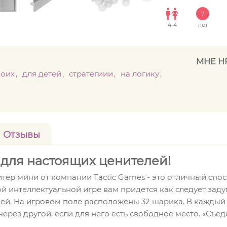
7
4
-
4
лет
МНЕ Н
воих
для детей
стратегиии
на логику
Отзывы
 для настоящих ценителей!
тер мини от компании Tactic Games - это отличный спо
ой интеллектуальной игре вам придется как следует заду
ией. На игровом поле расположены 32 шарика. В каждый
ерез другой, если для него есть свободное место. «Съ