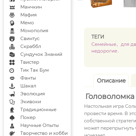
Манчкин
Мафия
Мемо
Монополия
ТЕГИ
Свинтус
Семейные
для д
Скраббл
недорогие
Сундучок Знаний
Твистер
Тик Так Бум
Фанты
Описание
Шакал
Эволюция
Головоломка
Экивоки
Настольная игра Соли
Традиционные
провести время. В эт
Покер
собственной стратег
Научные Опыты
может перепрыгнуть ч
Творчество и хобби
исчезает.