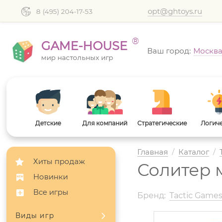
opt@ghtoys.ru
8 (495) 204-17-53
®
GAME-HOUSE
Ваш город:
Москв
мир настольных игр
Детские
Для компаний
Стратегические
Логич
Главная
/
Каталог
/
Хиты продаж
Солитер 
Новинки
Все игры
Бренд:
Tactic Game
Виды игр