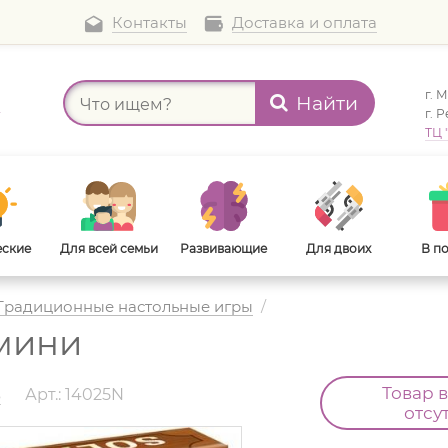
Контакты
Доставка и оплата
г. 
Найти
а
г. 
ТЦ 
еские
Для всей семьи
Развивающие
Для двоих
В п
Традиционные настольные игры
/
мини
В дорогу
Для взрослых
Товар 
s
Арт.: 14025N
отсу