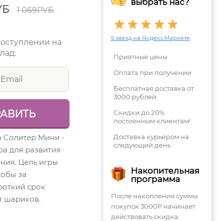
выбрать нас?
УБ
1 069
РУБ
5 звёзд на Яндекс.Маркете
поступлении на
лад:
Приятные цены
Оплата при получении
Бесплатная доставка от
3000 рублей
Скидки до 20%
постоянным клиентам!
а Солитер Мини -
Доставка курьером на
следующий день
ра для развития
ния. Цель игры
Накопительная
тобы за
программа
роткий срок
После накопления суммы
т шариков.
покупок 3000Р начинает
действовать скидка.