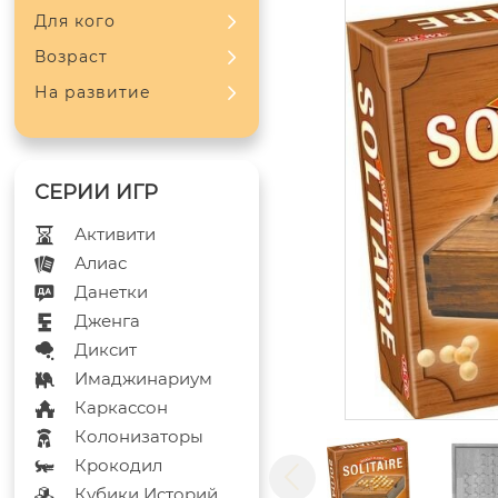
Для кого
Возраст
На развитие
Активити
Алиас
Данетки
Дженга
Диксит
Имаджинариум
Каркассон
Колонизаторы
Крокодил
Кубики Историй