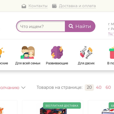
Контакты
Доставка и оплата
г. 
Найти
а
г. 
ТЦ 
еские
Для всей семьи
Развивающие
Для двоих
В п
Товаров на странице:
20
40
60
В дорогу
Для взрослых