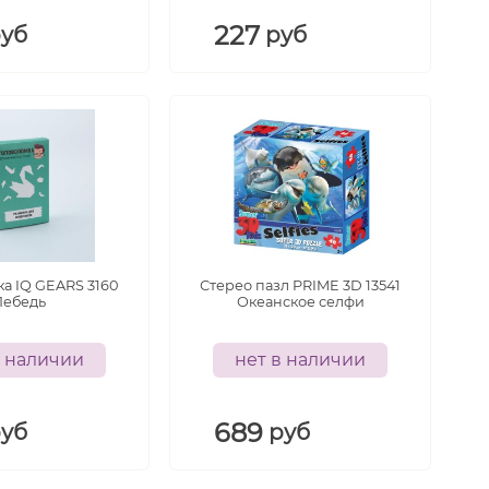
227
руб
руб
а IQ GEARS 3160
Стерео пазл PRIME 3D 13541
Лебедь
Океанское селфи
в наличии
нет в наличии
689
руб
руб