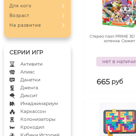
Для кого
Возраст
На развитие
Стерео пазл PRIME 3D 
котенка. Сюжет 
нет в налич
Активити
Алиас
Данетки
665
руб
Дженга
Диксит
Имаджинариум
Каркассон
Колонизаторы
Крокодил
Кубики Историй