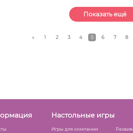
«
1
2
3
4
5
6
7
8
ормация
Настольные игры
кты
Игры для компании
Разви