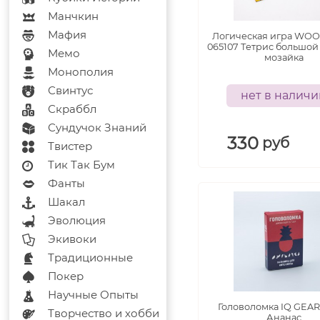
Манчкин
Мафия
Логическая игра WO
065107 Тетрис большой
Мемо
мозайка
Монополия
Свинтус
нет в налич
Скраббл
Сундучок Знаний
330
руб
Твистер
Тик Так Бум
Фанты
Шакал
Эволюция
Экивоки
Традиционные
Покер
Научные Опыты
Головоломка IQ GEAR
Творчество и хобби
Ананас