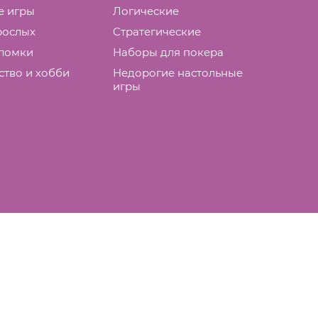
е игры
Логические
рослых
Cтратегические
ломки
Наборы для покера
ство и хобби
Недорогие настольные
игры