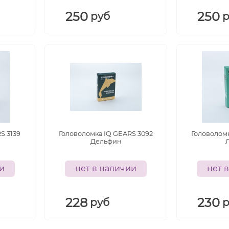
250
250
руб
S 3139
Головоломка IQ GEARS 3092
Головоломк
Дельфин
ии
нет в наличии
нет 
228
230
руб