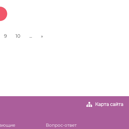
9
10
...
»
Карта сайта
вающие
Вопрос-ответ