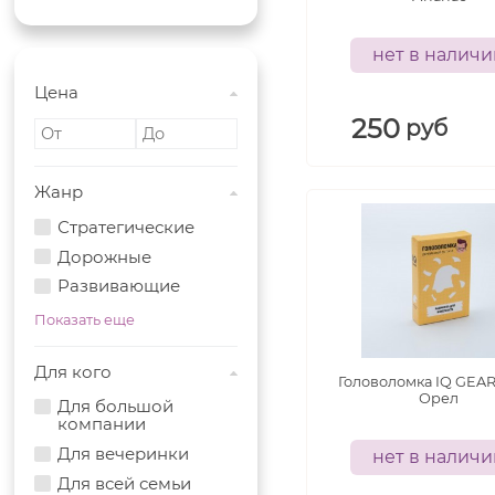
нет в налич
Цена
250
руб
Жанр
Стратегические
Дорожные
Развивающие
Показать еще
Для кого
Головоломка IQ GEAR
Орел
Для большой
компании
Для вечеринки
нет в налич
Для всей семьи