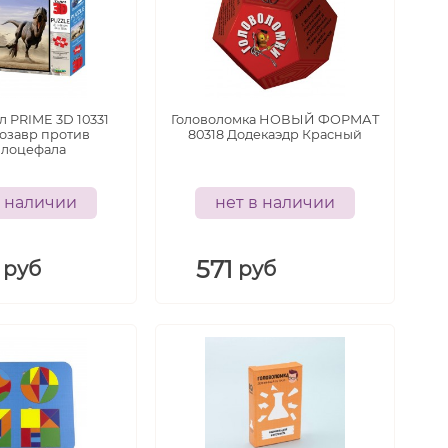
л PRIME 3D 10331
Головоломка НОВЫЙ ФОРМАТ
озавр против
80318 Додекаэдр Красный
плоцефала
в наличии
нет в наличии
571
руб
руб