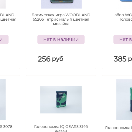
ODLAND
Логическая игра WOODLAND
Набор WO
 цветная
65206 Тетрис малый цветная
Голово
мозайка
ии
нет в наличии
нет 
256
385
руб
р
S 3078
Головоломка IQ GEARS 3146
Головоломка 
Фазан