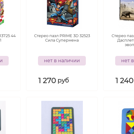
13725 44
Стерео пазл PRIME 3D 32523
Стерео паз
1
Сила Супермена
Дасплет
эво
ии
нет в наличии
нет 
1 270
1 240
руб