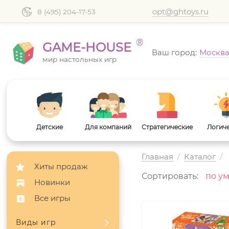
opt@ghtoys.ru
8 (495) 204-17-53
®
GAME-HOUSE
Ваш город:
Москв
мир настольных игр
Детские
Для компаний
Стратегические
Логич
Главная
/
Каталог
/
Хиты продаж
Сортировать:
Новинки
Все игры
Виды игр