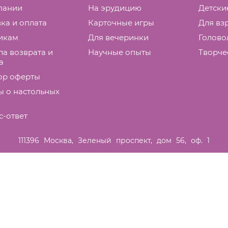
пании
На эрудицию
Детски
ка и оплата
Карточные игры
Для вз
икам
Для вечеринки
Голово
а возврата и
Научные опыты
Творче
а
ор оферты
ы о настольных
с-ответ
111396
Москва
,
Зеленый проспект, дом 56, оф. 1