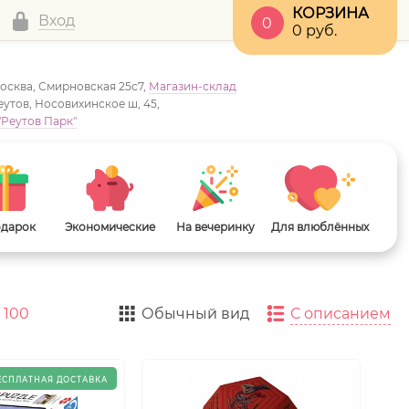
КОРЗИНА
Вход
0
0
руб.
Москва, Смирновская 25с7,
Магазин-склад
Реутов, Носовихинское ш, 45,
"Реутов Парк"
одарок
Экономические
На вечеринку
Для влюблённых
100
Обычный вид
С описанием