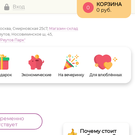
КОРЗИНА
Вход
0
0
руб.
Москва, Смирновская 25с7,
Магазин-склад
Реутов, Носовихинское ш, 45,
"Реутов Парк"
одарок
Экономические
На вечеринку
Для влюблённых
временно
тствует
Почему стоит