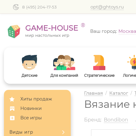
opt@ghtoys.ru
8 (495) 204-17-53
®
GAME-HOUSE
Ваш город:
Москв
мир настольных игр
Детские
Для компаний
Стратегические
Логич
Главная
/
Каталог
/
Хиты продаж
Вязание 
Новинки
Все игры
Бренд:
Bondibon
Виды игр