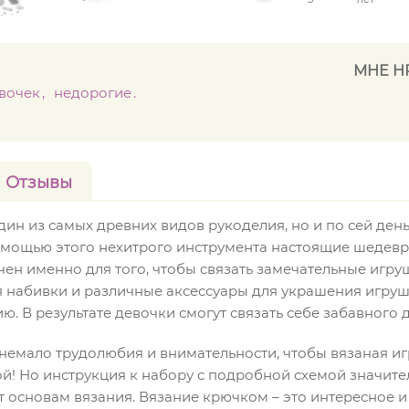
МНЕ Н
евочек
недорогие
Отзывы
дин из самых древних видов рукоделия, но и по сей де
омощью этого нехитрого инструмента настоящие шедев
н именно для того, чтобы связать замечательные игруш
я набивки и различные аксессуары для украшения игрушк
ю. В результате девочки смогут связать себе забавного д
немало трудолюбия и внимательности, чтобы вязаная и
ой! Но инструкция к набору с подробной схемой значите
ит основам вязания. Вязание крючком – это интересное и