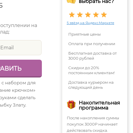
выбрать нас?
Б
5 звёзд на Яндекс.Маркете
поступлении на
лад:
Приятные цены
Оплата при получении
Бесплатная доставка от
3000 рублей
Скидки до 20%
постоянным клиентам!
 с набором для
Доставка курьером на
следующий день
зание крючком»
руками сделать
Накопительная
ыбку Злату.
программа
После накопления суммы
покупок 3000Р начинает
действовать скидка.