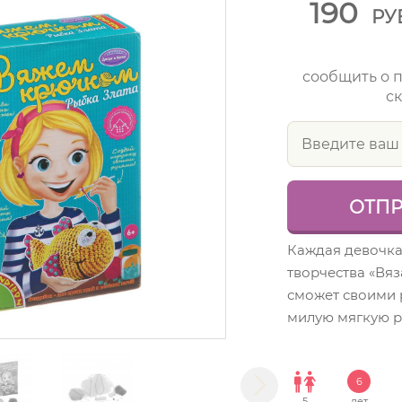
190
РУ
сообщить о 
ск
Каждая девочка
творчества «Вя
сможет своими 
милую мягкую р
6
5
лет