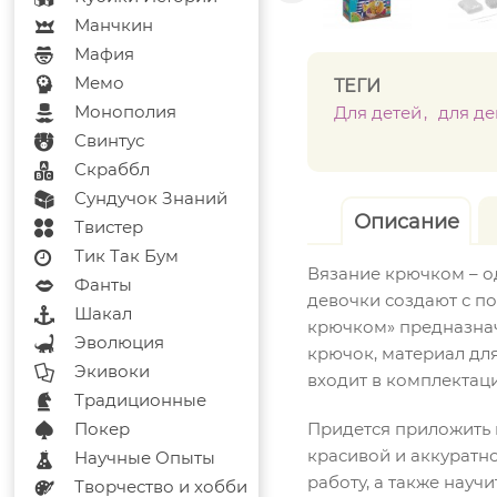
Манчкин
Мафия
Мемо
ТЕГИ
Монополия
Для детей
для д
Свинтус
Скраббл
Сундучок Знаний
Описание
Твистер
Тик Так Бум
Вязание крючком – о
Фанты
девочки создают с п
Шакал
крючком» предназначе
Эволюция
крючок, материал дл
Экивоки
входит в комплектаци
Традиционные
Покер
Придется приложить 
красивой и аккуратн
Научные Опыты
работу, а также науч
Творчество и хобби