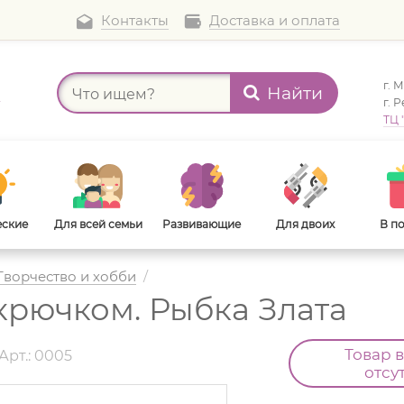
Контакты
Доставка и оплата
г. 
Найти
а
г. 
ТЦ 
еские
Для всей семьи
Развивающие
Для двоих
В п
Творчество и хобби
/
крючком. Рыбка Злата
В дорогу
Для взрослых
Товар 
Арт.: 0005
отсу