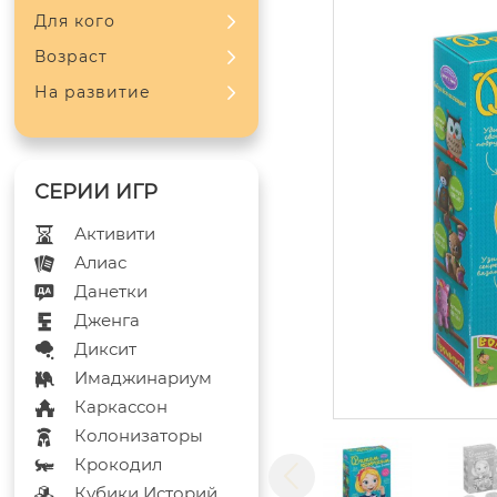
Для кого
Возраст
На развитие
Активити
Алиас
Данетки
Дженга
Диксит
Имаджинариум
Каркассон
Колонизаторы
Крокодил
Кубики Историй