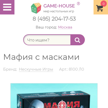
®
0
GAME-HOUSE
мир настольных игр
8 (495) 204-17-53
Ваш город:
Москва
Найт
Мафия с масками
Бренд:
Нескучные Игры
Арт.: 8100 /10