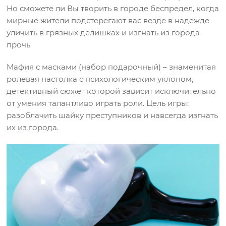
Но сможете ли Вы творить в городе беспредел, когда
мирные жители подстерегают вас везде в надежде
уличить в грязных делишках и изгнать из города
прочь
Мафия с масками (набор подарочный) – знаменитая
ролевая настолка с психологическим уклоном,
детективный сюжет которой зависит исключительно
от умения талантливо играть роли. Цель игры:
разоблачить шайку преступников и навсегда изгнать
их из города.