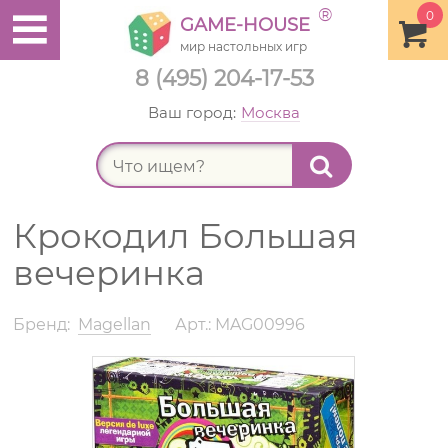
®
0
GAME-HOUSE
мир настольных игр
8 (495) 204-17-53
Ваш город:
Москва
Найт
Крокодил Большая
вечеринка
Бренд:
Magellan
Арт.: MAG00996