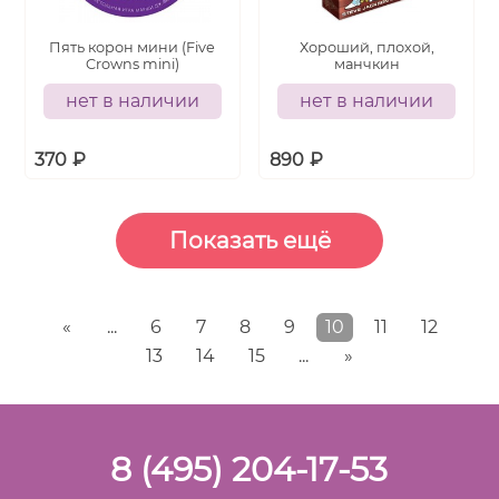
Пять корон мини (Five
Хороший, плохой,
Crowns mini)
манчкин
нет в наличии
нет в наличии
370
₽
890
₽
«
...
6
7
8
9
10
11
12
13
14
15
...
»
8 (495) 204-17-53