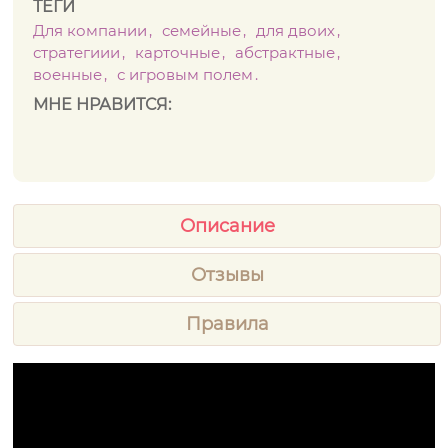
ТЕГИ
Для компании
семейные
для двоих
стратегиии
карточные
абстрактные
военные
с игровым полем
МНЕ НРАВИТСЯ:
Описание
Отзывы
Правила