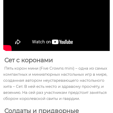
Сет с коронами
Пять корон мини (Five Crowns mini) – одна из самых
компактных и миниатюрных настольных игр в мире,
созданная автором неустаревающего настольного
хита – Сет. В ней есть место и здравому просчёту, и
везению. На сей раз участникам предстоит заняться
сбором королевской свиты и гвардии.
Солдаты и придворные