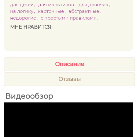
для детей
для мальчиков
для девочек
на логику
карточные
абстрактные
недорогие
с простыми правилами
МНЕ НРАВИТСЯ:
Описание
Отзывы
Видеообзор