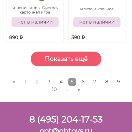
Колонизаторы. Быстрая
Илито.Школьное
карточная игра
нет в наличии
нет в наличии
890
₽
590
₽
«
1
2
3
4
5
6
7
8
9
10
...
»
8 (495) 204-17-53
opt@ghtoys.ru