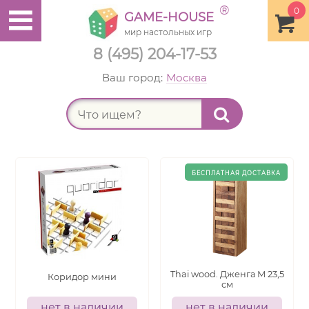
®
0
GAME-HOUSE
мир настольных игр
8 (495) 204-17-53
Ваш город:
Москва
Найт
Thai wood. Дженга М 23,5
Коридор мини
см
нет в наличии
нет в наличии