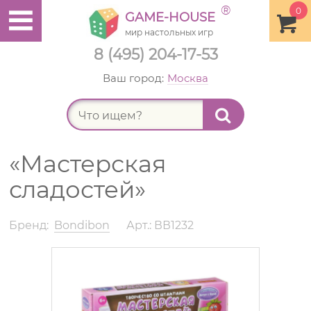
®
0
GAME-HOUSE
мир настольных игр
8 (495) 204-17-53
Ваш город:
Москва
Найт
«Мастерская
сладостей»
Бренд:
Bondibon
Арт.: ВВ1232