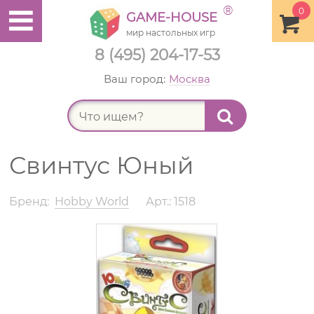
®
0
GAME-HOUSE
мир настольных игр
8 (495) 204-17-53
Ваш город:
Москва
Найт
Свинтус Юный
Бренд:
Hobby World
Арт.: 1518