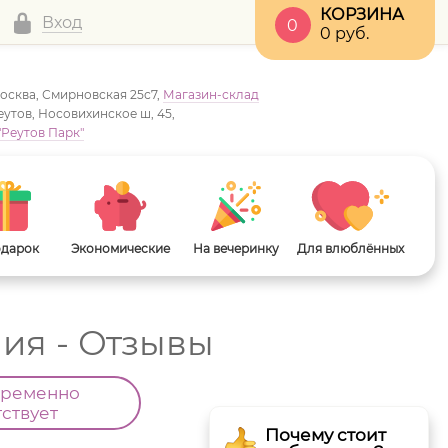
КОРЗИНА
Вход
0
0
руб.
Москва, Смирновская 25с7,
Магазин-склад
Реутов, Носовихинское ш, 45,
"Реутов Парк"
одарок
Экономические
На вечеринку
Для влюблённых
ия - Отзывы
временно
тствует
Почему стоит