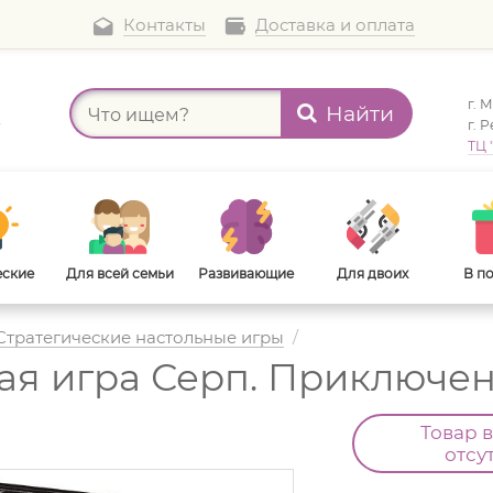
Контакты
Доставка и оплата
г. 
Найти
а
г. 
ТЦ 
еские
Для всей семьи
Развивающие
Для двоих
В п
Стратегические настольные игры
/
ая игра Серп. Приключен
В дорогу
Для взрослых
Товар 
отсу