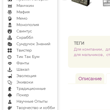
Манчкин
Мафия
Мемо
Монополия
Свинтус
Скраббл
ТЕГИ
Сундучок Знаний
Для компании
дл
Твистер
для мальчиков
с
Тик Так Бум
Фанты
Шакал
Эволюция
Описание
Экивоки
Традиционные
Покер
Научные Опыты
Творчество и хобби