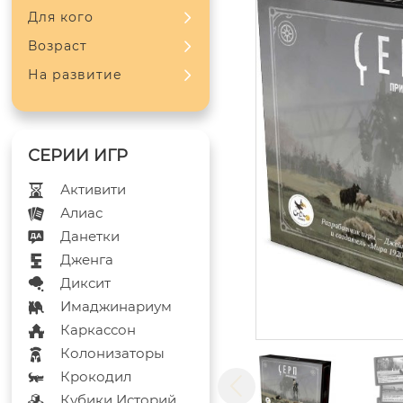
Для кого
Возраст
На развитие
Активити
Алиас
Данетки
Дженга
Диксит
Имаджинариум
Каркассон
Колонизаторы
Крокодил
Кубики Историй