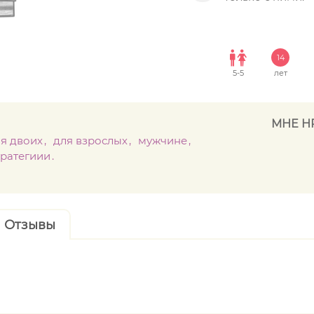
14
5
-
5
лет
МНЕ Н
я двоих
для взрослых
мужчине
тратегиии
Отзывы