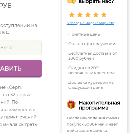
выбрать нас?
РУБ
5 звёзд на Яндекс.Маркете
поступлении на
лад:
Приятные цены
Оплата при получении
Бесплатная доставка от
3000 рублей
Скидки до 20%
постоянным клиентам!
Доставка курьером на
ие «Серп.
следующий день
 это 32 новые
ний. По
Накопительная
программа
жно замешать в
у приключений,
После накопления суммы
сначала сыграть
покупок 3000Р начинает
действовать скидка.