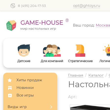
opt@ghtoys.ru
8 (495) 204-17-53
®
GAME-HOUSE
Ваш город:
Москв
мир настольных игр
Детские
Для компаний
Стратегические
Логич
Главная
/
Каталог
/
Хиты продаж
Настольн
Новинки
Все игры
Арт.:
Виды игр