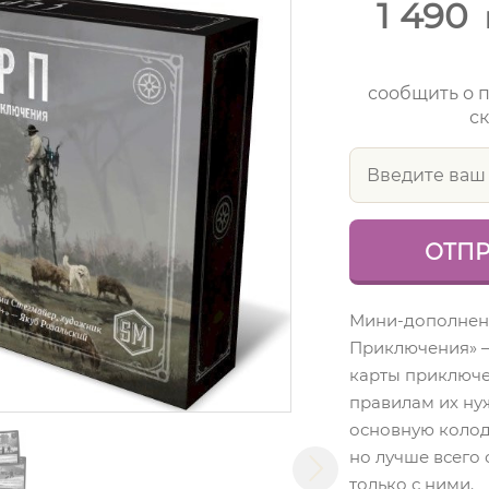
1 490
сообщить о 
ск
Мини-дополнен
Приключения» –
карты приключе
правилам их ну
основную колод
но лучше всего 
только с ними.