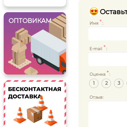
Оставьт
ОПТОВИКАМ
*
Имя
:
*
E-mail
:
*
Оценка
:
1
2
3
Отзыв: