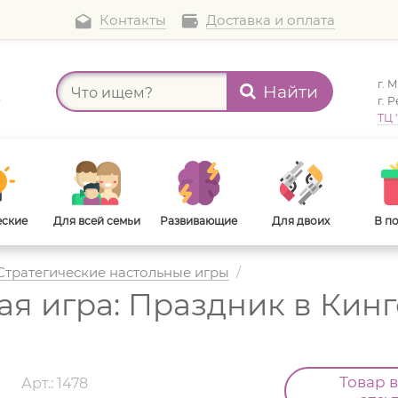
Контакты
Доставка и оплата
г. 
Найти
а
г. 
ТЦ 
еские
Для всей семьи
Развивающие
Для двоих
В п
Стратегические настольные игры
/
я игра: Праздник в Кингсп
В дорогу
Для взрослых
Товар 
d
Арт.: 1478