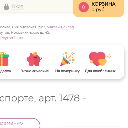
КОРЗИНА
Вход
0
0
руб.
Москва, Смирновская 25с7,
Магазин-склад
Реутов, Носовихинское ш, 45,
"Реутов Парк"
одарок
Экономические
На вечеринку
Для влюблённых
орте, арт. 1478 -
временно