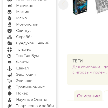
Манчкин
Мафия
Мемо
Монополия
Свинтус
Скраббл
Сундучок Знаний
Твистер
Тик Так Бум
ТЕГИ
Фанты
Для компании
д
Шакал
с игровым полем
Эволюция
Экивоки
Традиционные
Покер
Описание
Научные Опыты
Творчество и хобби