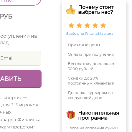
тствует
Почему стоит
выбрать нас?
РУБ
5 звёзд на Яндекс.Маркете
поступлении на
лад:
Приятные цены
Оплата при получении
Бесплатная доставка от
3000 рублей
Скидки до 20%
постоянным клиентам!
Доставка курьером на
нгспорте» —
следующий день
 для 3–5 игроков
ачных
Накопительная
программа
Говарда Филлипса
окам предстоит
После накопления суммы