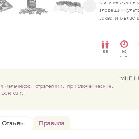
стать верховны
зловещих культ
захватить власт
5
-
5
90
мин+
МНЕ Н
ля мальчиков
стратегиии
приключенческие
фэнтези
Отзывы
Правила