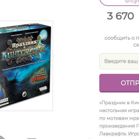
отсу
3 670
сообщить о 
ск
«Праздник в Ки
настольная игра
по мотивам мр
произведений 
Лавкрафта. Игр