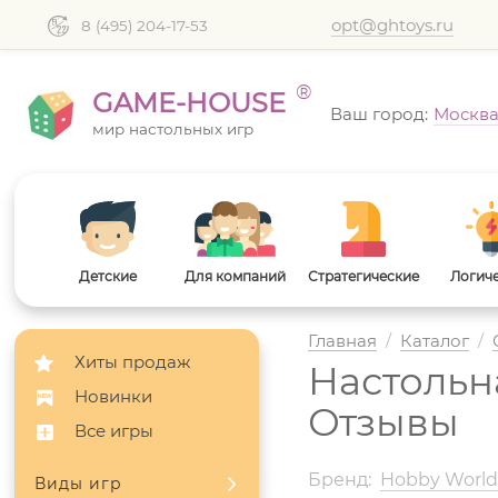
opt@ghtoys.ru
8 (495) 204-17-53
®
GAME-HOUSE
Ваш город:
Москв
мир настольных игр
Детские
Для компаний
Стратегические
Логич
Главная
/
Каталог
/
Хиты продаж
Настольна
Новинки
Отзывы
Все игры
Бренд:
Hobby Worl
Виды игр