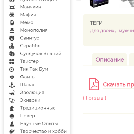
Манчкин
Мафия
Мемо
ТЕГИ
Монополия
Для двоих
мужчи
Свинтус
Скраббл
Сундучок Знаний
Описание
Твистер
Тик Так Бум
Фанты
Скачать п
Шакал
Эволюция
(
1
отзыв )
Экивоки
Традиционные
Покер
Научные Опыты
Творчество и хобби