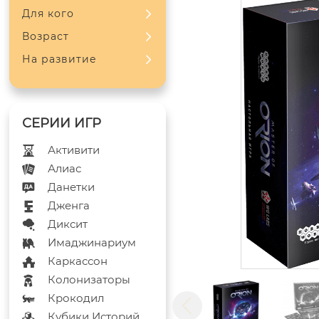
Для кого
Возраст
На развитие
Активити
Алиас
Данетки
Дженга
Диксит
Имаджинариум
Каркассон
Колонизаторы
Крокодил
Кубики Историй