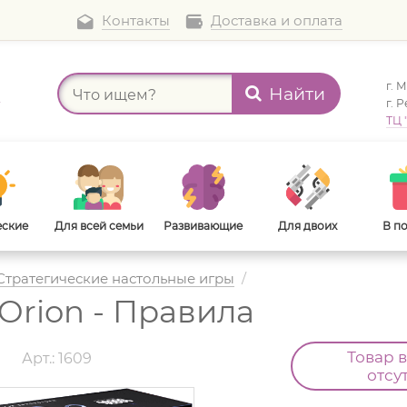
Контакты
Доставка и оплата
г. 
Найти
а
г. 
ТЦ 
еские
Для всей семьи
Развивающие
Для двоих
В п
Стратегические настольные игры
/
 Orion - Правила
В дорогу
Для взрослых
Товар 
d
Арт.: 1609
отсу