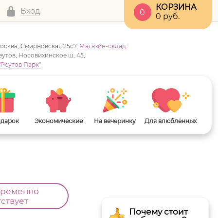
КОРЗИНА
Вход
0
0
руб.
Москва, Смирновская 25с7,
Магазин-склад
Реутов, Носовихинское ш, 45,
"Реутов Парк"
одарок
Экономические
На вечеринку
Для влюблённых
временно
тствует
Почему стоит