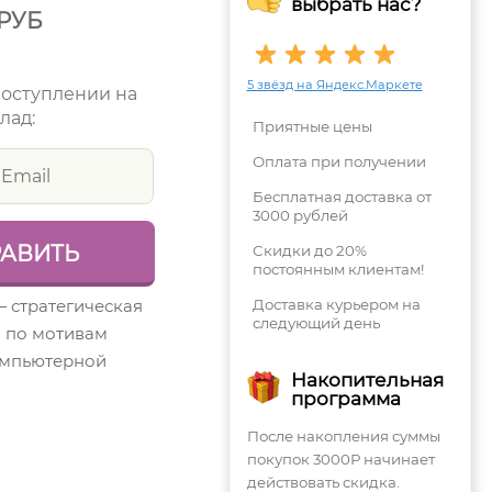
выбрать нас?
РУБ
5 звёзд на Яндекс.Маркете
поступлении на
лад:
Приятные цены
Оплата при получении
Бесплатная доставка от
3000 рублей
Скидки до 20%
постоянным клиентам!
 — стратегическая
Доставка курьером на
следующий день
а по мотивам
омпьютерной
Накопительная
программа
После накопления суммы
покупок 3000Р начинает
действовать скидка.