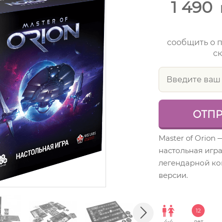
1 490
сообщить о 
ск
Master of Orion
настольная игр
легендарной к
версии.
12
4
-
4
лет