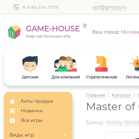
opt@ghtoys.ru
8 (495) 204-17-53
®
GAME-HOUSE
Ваш город:
Москв
мир настольных игр
Детские
Для компаний
Стратегические
Логич
Главная
/
Каталог
/
Хиты продаж
Master of
Новинки
Все игры
Бренд:
Hobby Worl
Виды игр