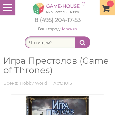
®
0
GAME-HOUSE
мир настольных игр
8 (495) 204-17-53
Ваш город:
Москва
Найт
Игра Престолов (Game
of Thrones)
Бренд:
Hobby World
Арт.: 1015