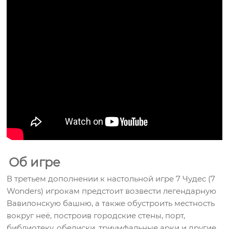
Об игре
В третьем дополнении к настольной игре 7 Чудес (7
Wonders) игрокам предстоит возвести легендарную
Вавилонскую башню, а также обустроить местность
вокруг неё, построив городские стены, порт,
библиотеку, обелиски, триумфальные арки и другие