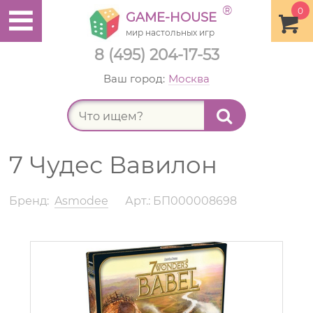
®
0
GAME-HOUSE
мир настольных игр
8 (495) 204-17-53
Ваш город:
Москва
Найт
7 Чудес Вавилон
Бренд:
Asmodee
Арт.: БП000008698