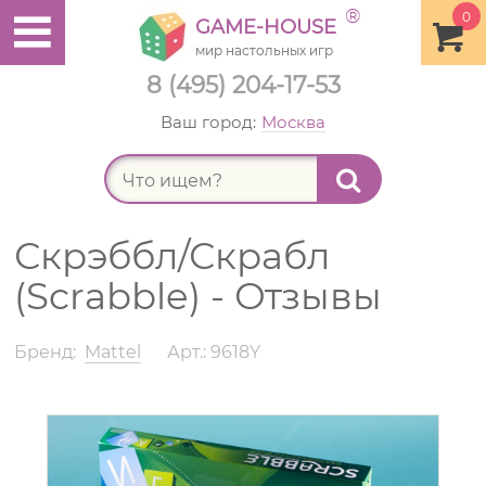
®
0
GAME-HOUSE
мир настольных игр
8 (495) 204-17-53
Ваш город:
Москва
Найт
Скрэббл/Скрабл
(Scrabble) - Отзывы
Бренд:
Mattel
Арт.: 9618Y