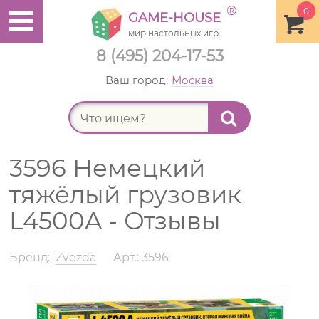
®
0
GAME-HOUSE
мир настольных игр
8 (495) 204-17-53
Ваш город:
Москва
Найт
3596 Немецкий
тяжёлый грузовик
L4500A - Отзывы
Бренд:
Zvezda
Арт.: 3596