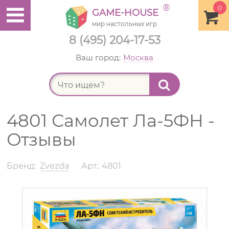
®
0
GAME-HOUSE
мир настольных игр
8 (495) 204-17-53
Ваш город:
Москва
Найт
4801 Самолет Ла-5ФН -
Отзывы
Бренд:
Zvezda
Арт.: 4801