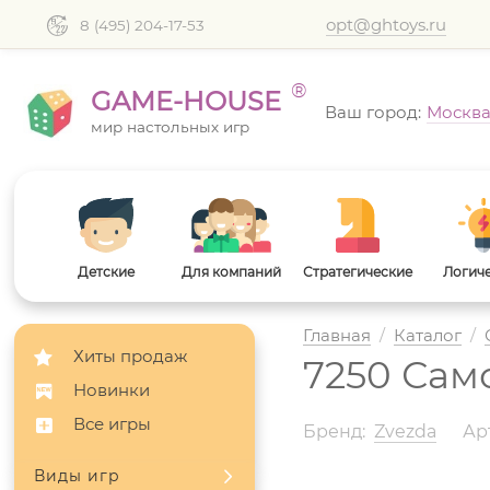
opt@ghtoys.ru
8 (495) 204-17-53
®
GAME-HOUSE
Ваш город:
Москв
мир настольных игр
Детские
Для компаний
Стратегические
Логич
Главная
/
Каталог
/
Хиты продаж
7250 Сам
Новинки
Все игры
Бренд:
Zvezda
Арт
Виды игр