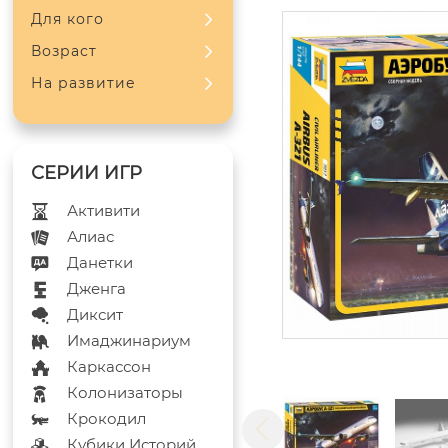
Для кого
Возраст
На развитие
Активити
Алиас
Данетки
Дженга
Диксит
Имаджинариум
Каркассон
Колонизаторы
Крокодил
Кубики Историй