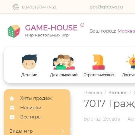
opt@ghtoys.ru
8 (495) 204-17-53
®
GAME-HOUSE
Ваш город:
Москв
мир настольных игр
Детские
Для компаний
Стратегические
Логич
Главная
/
Каталог
/
Хиты продаж
7017 Гра
Новинки
Все игры
Бренд:
Zvezda
Арт
Виды игр