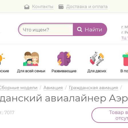
Контакты
Доставка и оплата
г. 
Найти
а
г. 
ТЦ 
еские
Для всей семьи
Развивающие
Для двоих
В п
Сборные модели
/
Авиация
/
Гражданская авиация
/
жданский авиалайнер Аэр
В дорогу
Для взрослых
Товар 
.: 7017
отсу