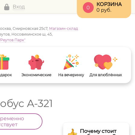
КОРЗИНА
Вход
0
0
руб.
Москва, Смирновская 25с7,
Магазин-склад
Реутов, Носовихинское ш, 45,
"Реутов Парк"
одарок
Экономические
На вечеринку
Для влюблённых
обус А-321
временно
тствует
Почему стоит