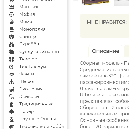
Манчкин
Мафия
Мемо
МНЕ НРАВИТСЯ:
Монополия
Свинтус
Скраббл
Описание
Сундучок Знаний
Твистер
Сборная модель - П
Тик Так Бум
Среднемагистральн
Фанты
самолёта A-320, фю
Шакал
пассажировместимо
Является самым кру
Эволюция
Ultimate kit – это 
Экивоки
представляют собо
Традиционные
Сборка нашей новой
Покер
увлекательным про
Научные Опыты
Основные особенно
Творчество и хобби
более 20 вариантов