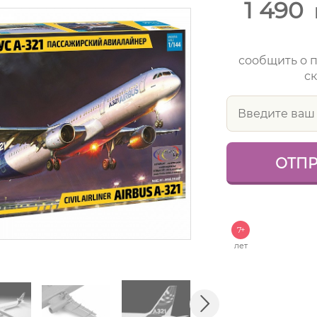
1 490
сообщить о 
ск
7+
лет