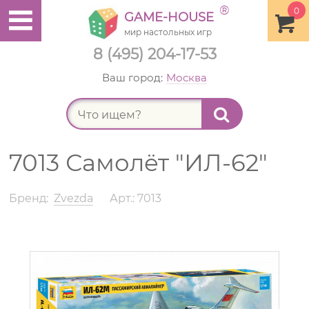
®
0
GAME-HOUSE
мир настольных игр
8 (495) 204-17-53
Ваш город:
Москва
Найт
7013 Самолёт "ИЛ-62"
Бренд:
Zvezda
Арт.: 7013