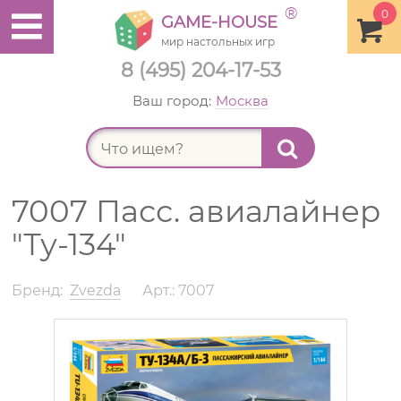
®
0
GAME-HOUSE
мир настольных игр
8 (495) 204-17-53
Ваш город:
Москва
Найт
7007 Пасс. авиалайнер
"Ту-134"
Бренд:
Zvezda
Арт.: 7007