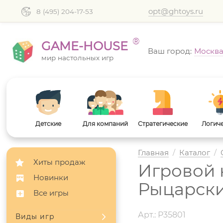
opt@ghtoys.ru
8 (495) 204-17-53
®
GAME-HOUSE
Ваш город:
Москв
мир настольных игр
Детские
Для компаний
Стратегические
Логич
Главная
/
Каталог
/
Хиты продаж
Игровой 
Новинки
Рыцарски
Все игры
Арт.: Р35801
Виды игр