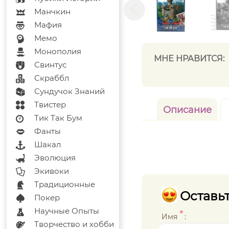
Манчкин
Мафия
Мемо
Монополия
МНЕ НРАВИТСЯ:
Свинтус
Скраббл
Сундучок Знаний
Твистер
Описание
Тик Так Бум
Фанты
Шакал
Эволюция
Экивоки
Традиционные
Оставьт
Покер
Научные Опыты
*
Имя
:
Творчество и хобби