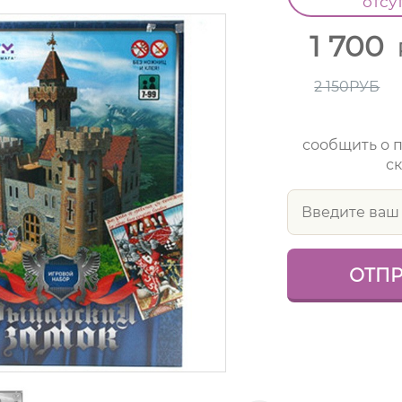
отсу
1 700
2 150
РУБ
сообщить о 
ск