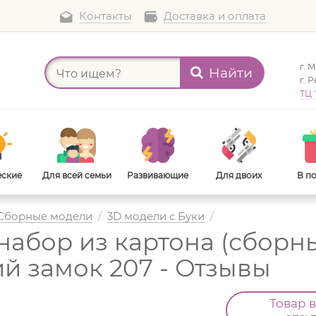
Контакты
Доставка и оплата
г. 
Найти
а
г. 
ТЦ 
еские
Для всей семьи
Развивающие
Для двоих
В п
Сборные модели
/
3D модели с Буки
/
набор из картона (сборны
В дорогу
Для взрослых
й замок 207 - Отзывы
Товар 