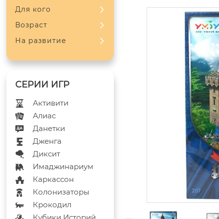
Для кого
Возраст
На развитие
Активити
Алиас
Данетки
Дженга
Диксит
Имаджинариум
Каркассон
Колонизаторы
Крокодил
Кубики Историй