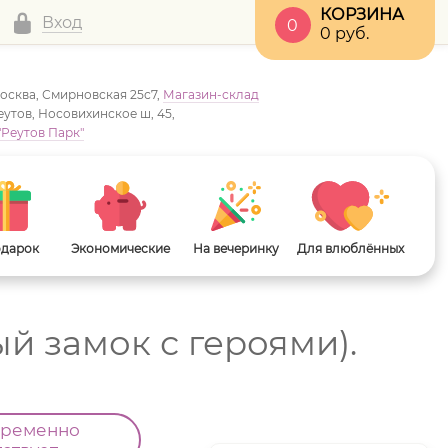
КОРЗИНА
Вход
0
0
руб.
Москва, Смирновская 25с7,
Магазин-склад
Реутов, Носовихинское ш, 45,
"Реутов Парк"
одарок
Экономические
На вечеринку
Для влюблённых
й замок с героями).
временно