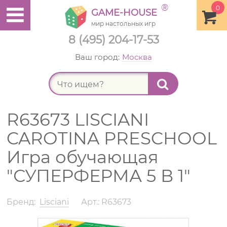
®
0
GAME-HOUSE
мир настольных игр
8 (495) 204-17-53
Ваш город:
Москва
Найт
R63673 LISCIANI
CAROTINA PRESCHOOL
Игра обучающая
"СУПЕРФЕРМА 5 В 1"
Бренд:
Lisciani
Арт.: R63673