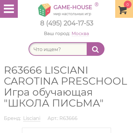
®
0
GAME-HOUSE
мир настольных игр
8 (495) 204-17-53
Ваш город:
Москва
Найт
R63666 LISCIANI
CAROTINA PRESCHOOL
Игра обучающая
"ШКОЛА ПИСЬМА"
Бренд:
Lisciani
Арт.: R63666