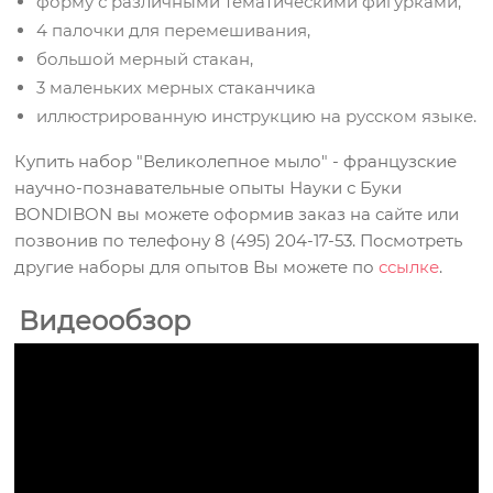
форму с различными тематическими фигурками,
4 палочки для перемешивания,
большой мерный стакан,
3 маленьких мерных стаканчика
иллюстрированную инструкцию на русском языке.
Купить набор "Великолепное мыло" - французские
научно-познавательные опыты Науки с Буки
BONDIBON вы можете оформив заказ на сайте или
позвонив по телефону 8 (495) 204-17-53. Посмотреть
другие наборы для опытов Вы можете по
ссылке
.
Видеообзор