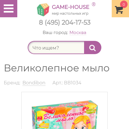
®
0
GAME-HOUSE
мир настольных игр
8 (495) 204-17-53
Ваш город:
Москва
Найт
Великолепное мыло
Бренд:
Bondibon
Арт.: ВВ1034