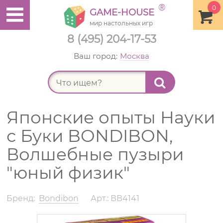
®
0
GAME-HOUSE
мир настольных игр
8 (495) 204-17-53
Ваш город:
Москва
Найт
Японские опыты Науки
с Буки BONDIBON,
Волшебные пузыри
"юный физик"
Бренд:
Bondibon
Арт.: ВВ4141