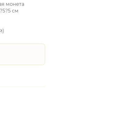
ая монета
?5?5 см
й)