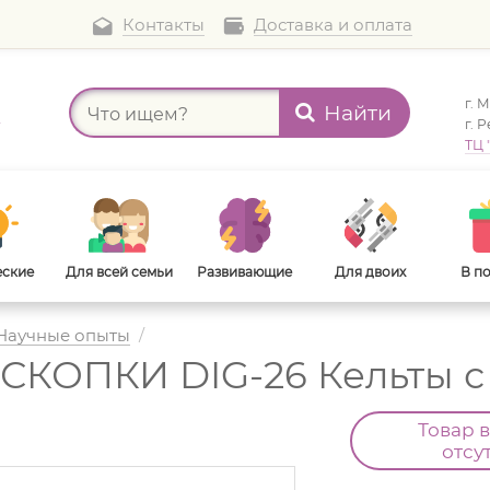
Контакты
Доставка и оплата
г. 
Найти
а
г. 
ТЦ 
еские
Для всей семьи
Развивающие
Для двоих
В п
Научные опыты
/
СКОПКИ DIG-26 Кельты с
В дорогу
Для взрослых
Товар 
отсу