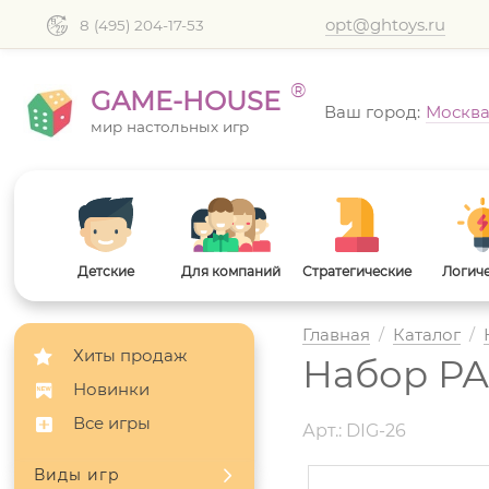
opt@ghtoys.ru
8 (495) 204-17-53
®
GAME-HOUSE
Ваш город:
Москв
мир настольных игр
Детские
Для компаний
Стратегические
Логич
Главная
/
Каталог
/
Хиты продаж
Набор РА
Новинки
Все игры
Арт.: DIG-26
Виды игр