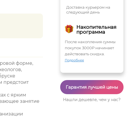
Доставка курьером на
следующий день
Накопительная
программа
После накопления суммы
покупок 3000Р начинает
действовать скидка.
Подробнее
гровой форме,
хеологов,
бруске
ам предстоит
Гарантия лучшей цены
ах с ярким
Нашли дешевле, чем у нас?
ивающее занятие
ганизации