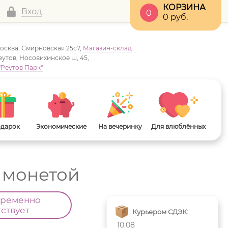
КОРЗИНА
Вход
0
0
руб.
Москва, Смирновская 25с7,
Магазин-склад
Реутов, Носовихинское ш, 45,
"Реутов Парк"
одарок
Экономические
На вечеринку
Для влюблённых
 монетой
временно
тствует
Курьером СДЭК:
10.08