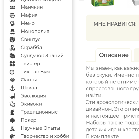
Манчкин
Мафия
Мемо
МНЕ НРАВИТСЯ:
Монополия
Свинтус
Скраббл
Описание
Сундучок Знаний
Твистер
Мы знаем, как важн
Тик Так Бум
без скуки. Именно 
Фанты
который не отнимет 
Шакал
спрессованного гру
найти.
Эволюция
Эти археологически
Экивоки
дизайном. Это отли
Традиционные
и настоящее прикл
Покер
Наборы также подхо
Научные Опыты
детских игр и квесто
Творчество и хобби
В комплекте