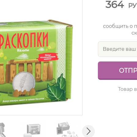
364
Р
сообщить о 
ск
Товар 