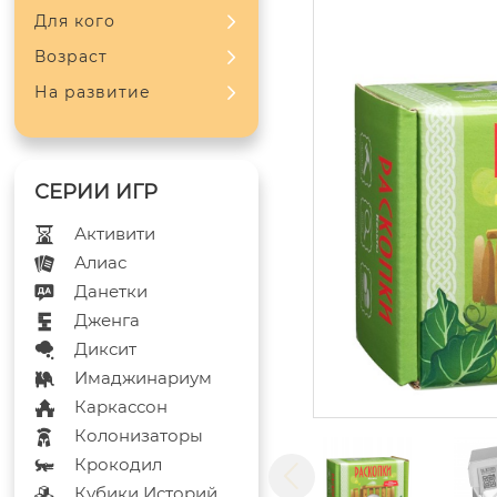
Для кого
Возраст
На развитие
Активити
Алиас
Данетки
Дженга
Диксит
Имаджинариум
Каркассон
Колонизаторы
Крокодил
Кубики Историй