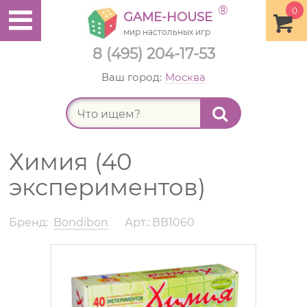
®
0
GAME-HOUSE
мир настольных игр
8 (495) 204-17-53
Ваш город:
Москва
Найт
Химия (40
экспериментов)
Бренд:
Bondibon
Арт.: ВВ1060