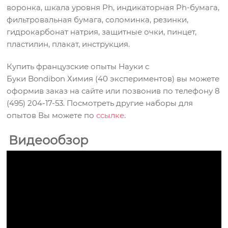
воронка, шкала уровня Ph, индикаторная Ph-бумага,
фильтровальная бумага, соломинка, резинки,
гидрокарбонат натрия, защитные очки, пинцет,
пластилин, плакат, инструкция.
Купить французские
опыты Науки с
Буки Bondibon Химия (40 экспериментов
)
вы можете
оформив заказ на сайте или позвонив по телефону 8
(495) 204-17-53. Посмотреть другие наборы для
опытов Вы можете по
ссылке
.
Видеообзор