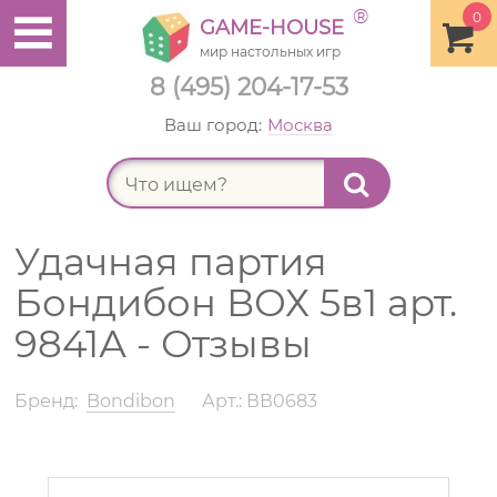
®
0
GAME-HOUSE
мир настольных игр
8 (495) 204-17-53
Ваш город:
Москва
Найт
Удачная партия
Бондибон ВОХ 5в1 арт.
9841А - Отзывы
Бренд:
Bondibon
Арт.: ВВ0683