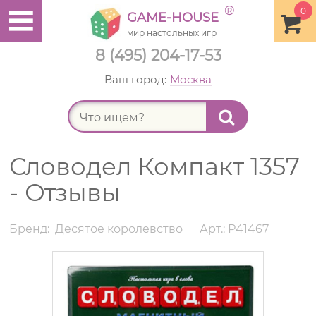
®
0
GAME-HOUSE
мир настольных игр
8 (495) 204-17-53
Ваш город:
Москва
Найт
Словодел Компакт 1357
- Отзывы
Бренд:
Десятое королевство
Арт.: Р41467