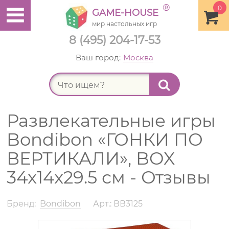
®
0
GAME-HOUSE
мир настольных игр
8 (495) 204-17-53
Ваш город:
Москва
Найт
Развлекательные игры
Bondibon «ГОНКИ ПО
ВЕРТИКАЛИ», BOX
34x14x29.5 см - Отзывы
Бренд:
Bondibon
Арт.: ВВ3125