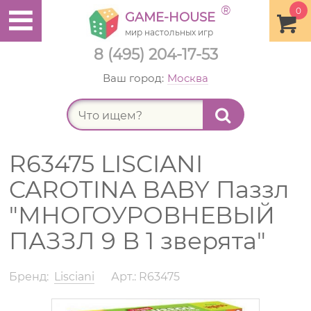
®
0
GAME-HOUSE
мир настольных игр
8 (495) 204-17-53
Ваш город:
Москва
Найт
R63475 LISCIANI
CAROTINA BABY Паззл
"МНОГОУРОВНЕВЫЙ
ПАЗЗЛ 9 В 1 зверята"
Бренд:
Lisciani
Арт.: R63475