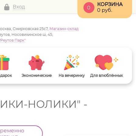
КОРЗИНА
Вход
0
0
руб.
Москва, Смирновская 25с7,
Магазин-склад
Реутов, Носовихинское ш, 45,
"Реутов Парк"
одарок
Экономические
На вечеринку
Для влюблённых
ТИКИ-НОЛИКИ" -
временно