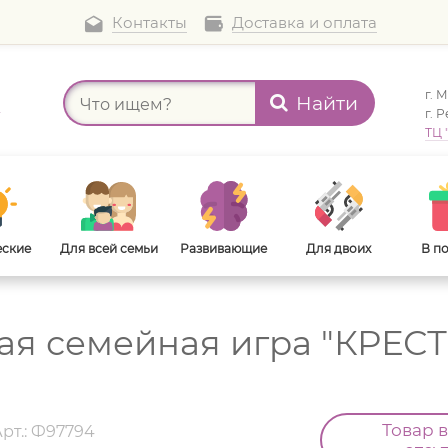
Контакты
Доставка и оплата
г. 
Найти
а
г. 
ТЦ 
еские
Для всей семьи
Развивающие
Для двоих
В п
ая семейная игра "КРЕС
В дорогу
Для взрослых
Товар 
Арт.: Ф97794