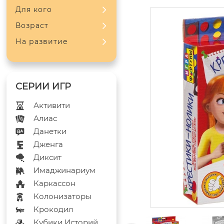
Для кого
Возраст
На развитие
Активити
Алиас
Данетки
Дженга
Диксит
Имаджинариум
Каркассон
Колонизаторы
Крокодил
Кубики Историй