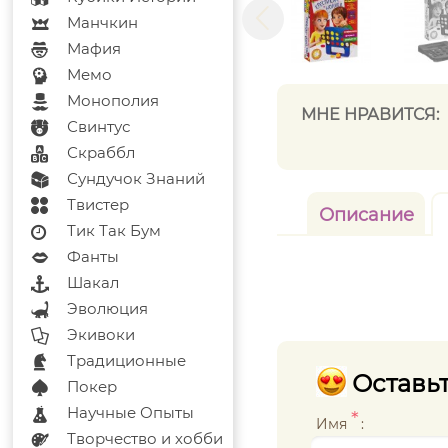
Манчкин
Мафия
Мемо
Монополия
МНЕ НРАВИТСЯ:
Свинтус
Скраббл
Сундучок Знаний
Твистер
Описание
Тик Так Бум
Фанты
Шакал
Эволюция
Экивоки
Традиционные
Оставьт
Покер
Научные Опыты
*
Имя
:
Творчество и хобби