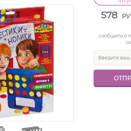
отсу
578
РУ
сообщить о 
ск