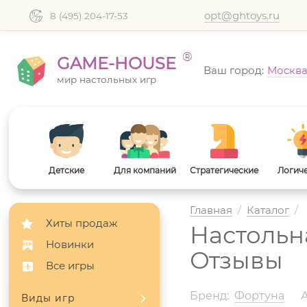
opt@ghtoys.ru
8 (495) 204-17-53
®
GAME-HOUSE
Ваш город:
Москв
мир настольных игр
Детские
Для компаний
Стратегические
Логич
Главная
/
Каталог
/
Хиты продаж
Настольн
Новинки
Отзывы
Все игры
Бренд:
Фортуна
Виды игр