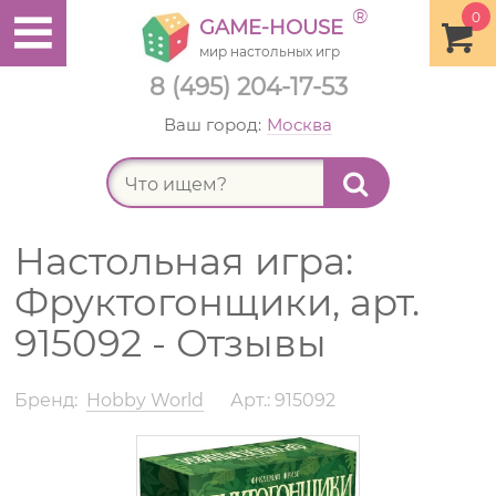
®
0
GAME-HOUSE
мир настольных игр
8 (495) 204-17-53
Ваш город:
Москва
Найт
Настольная игра:
Фруктогонщики, арт.
915092 - Отзывы
Бренд:
Hobby World
Арт.: 915092