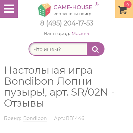
®
0
GAME-HOUSE
мир настольных игр
8 (495) 204-17-53
Ваш город:
Москва
Найт
Настольная игра
Bondibon Лопни
пузырь!, арт. SR/02N -
Отзывы
Бренд:
Bondibon
Арт.: ВВ1446