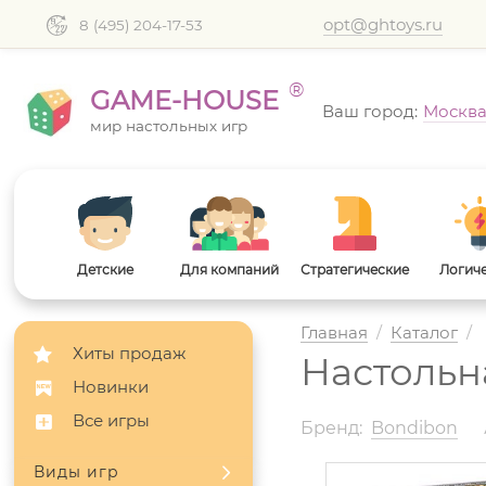
opt@ghtoys.ru
8 (495) 204-17-53
®
GAME-HOUSE
Ваш город:
Москв
мир настольных игр
Детские
Для компаний
Стратегические
Логич
Главная
/
Каталог
/
Хиты продаж
Настольна
Новинки
Все игры
Бренд:
Bondibon
Виды игр