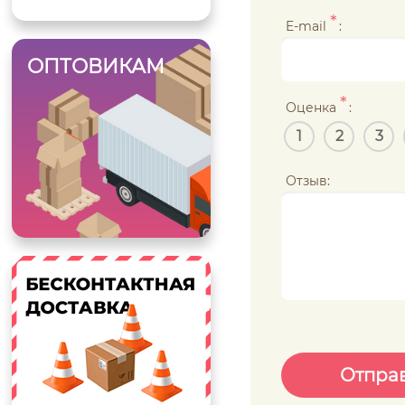
*
E-mail
:
ОПТОВИКАМ
*
Оценка
:
1
2
3
Отзыв: