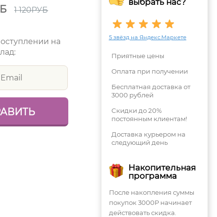
выбрать нас?
УБ
1 120
РУБ
5 звёзд на Яндекс.Маркете
поступлении на
лад:
Приятные цены
Оплата при получении
Бесплатная доставка от
3000 рублей
Скидки до 20%
постоянным клиентам!
Доставка курьером на
следующий день
Накопительная
программа
После накопления суммы
покупок 3000Р начинает
действовать скидка.