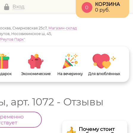
КОРЗИНА
Вход
0
0
руб.
Москва, Смирновская 25с7,
Магазин-склад
Реутов, Носовихинское ш, 45,
"Реутов Парк"
одарок
Экономические
На вечеринку
Для влюблённых
, арт. 1072 - Отзывы
временно
тствует
Почему стоит