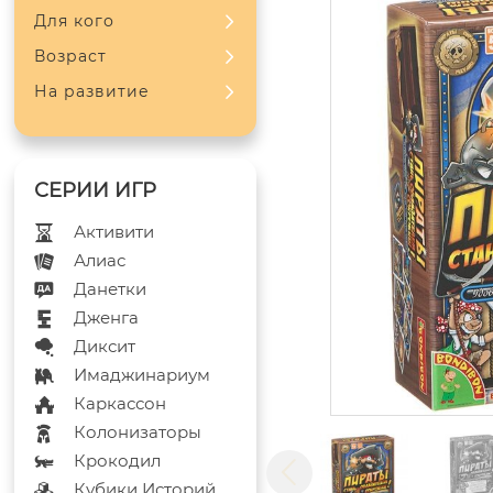
Для кого
Возраст
На развитие
Активити
Алиас
Данетки
Дженга
Диксит
Имаджинариум
Каркассон
Колонизаторы
Крокодил
Кубики Историй