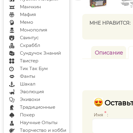
Манчкин
Мафия
Мемо
МНЕ НРАВИТСЯ:
Монополия
Свинтус
Скраббл
Описание
Сундучок Знаний
Твистер
Тик Так Бум
Фанты
Шакал
Эволюция
Экивоки
Оставьт
Традиционные
*
Покер
Имя
:
Научные Опыты
Творчество и хобби