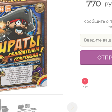
770
Р
сообщить о 
ск
5+
лет