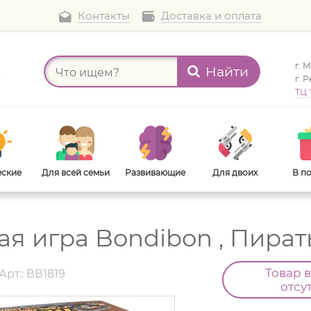
Контакты
Доставка и оплата
г. 
Найти
а
г. 
ТЦ 
еские
Для всей семьи
Развивающие
Для двоих
В п
я игра Bondibon , Пираты
В дорогу
Для взрослых
Товар 
Арт.: ВВ1819
отсу