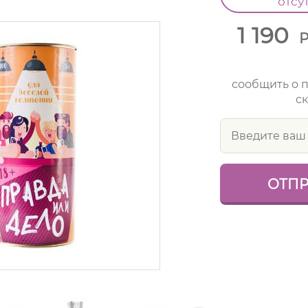
отсу
1 190
сообщить о 
ск