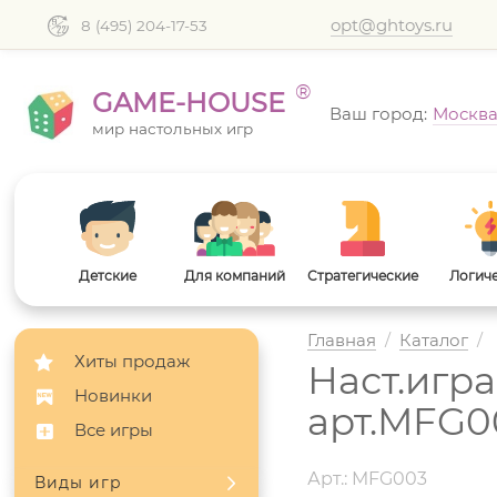
opt@ghtoys.ru
8 (495) 204-17-53
®
GAME-HOUSE
Ваш город:
Москв
мир настольных игр
Детские
Для компаний
Стратегические
Логич
Главная
/
Каталог
/
Хиты продаж
Наст.игр
Новинки
арт.MFG0
Все игры
Арт.: MFG003
Виды игр