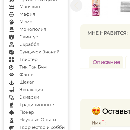
Манчкин
Мафия
Мемо
Монополия
МНЕ НРАВИТСЯ:
Свинтус
Скраббл
Сундучок Знаний
Твистер
Описание
Тик Так Бум
Фанты
Шакал
Эволюция
Экивоки
Традиционные
Оставьт
Покер
Научные Опыты
*
Имя
:
Творчество и хобби