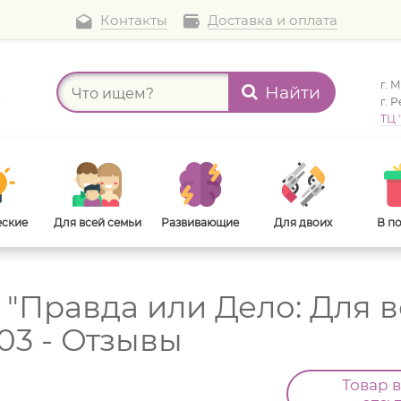
Контакты
Доставка и оплата
г. 
Найти
а
г. 
ТЦ 
еские
Для всей семьи
Развивающие
Для двоих
В п
а "Правда или Дело: Для 
В дорогу
Для взрослых
03 - Отзывы
Товар 