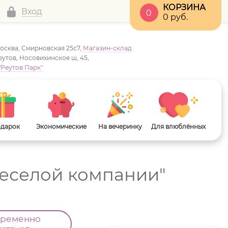
КОРЗИНА
Вход
0
0
руб.
Москва, Смирновская 25с7,
Магазин-склад
Реутов, Носовихинское ш, 45,
"Реутов Парк"
одарок
Экономические
На вечеринку
Для влюблённых
веселой компании"
временно