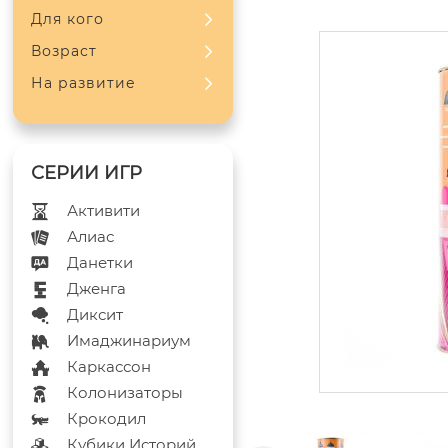
Для кого
Возраст
На развитие
Активити
Алиас
Данетки
Дженга
Диксит
Имаджинариум
Каркассон
Колонизаторы
Крокодил
Кубики Историй