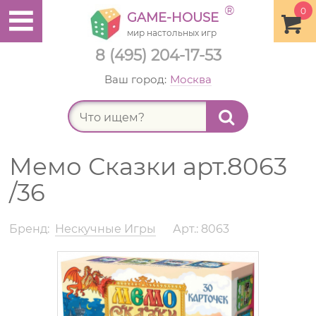
®
0
GAME-HOUSE
мир настольных игр
8 (495) 204-17-53
Ваш город:
Москва
Найт
Мемо Сказки арт.8063
/36
Бренд:
Нескучные Игры
Арт.: 8063