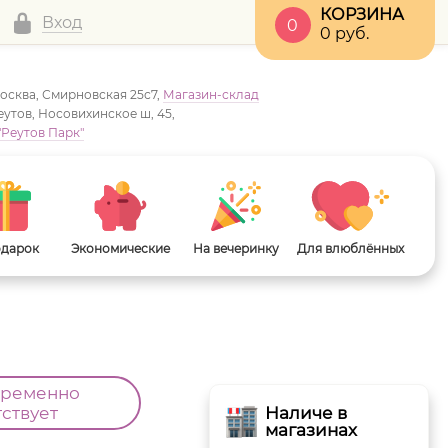
КОРЗИНА
Вход
0
0
руб.
Москва, Смирновская 25с7,
Магазин-склад
Реутов, Носовихинское ш, 45,
"Реутов Парк"
одарок
Экономические
На вечеринку
Для влюблённых
временно
тствует
Наличе в
магазинах