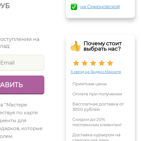
РУБ
на Смирновской
поступлении на
Почему стоит
лад:
выбрать нас?
5 звёзд на Яндекс.Маркете
Приятные цены
Оплата при получении
Бесплатная доставка от
 в "Мастере
3000 рублей
ествуя по карте
Скидки до 20%
диенты для
постоянным клиентам!
одарков, которые
Доставка курьером на
полем.
следующий день