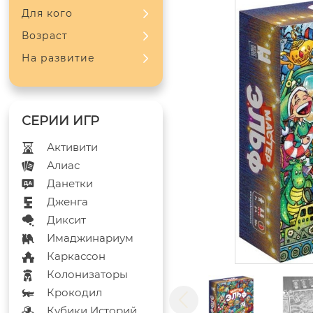
Для кого
Возраст
На развитие
Активити
Алиас
Данетки
Дженга
Диксит
Имаджинариум
Каркассон
Колонизаторы
Крокодил
Кубики Историй