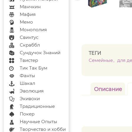
Манчкин
Мафия
Мемо
Монополия
Свинтус
Скраббл
Сундучок Знаний
ТЕГИ
Твистер
Семейные
для д
Тик Так Бум
Фанты
Шакал
Описание
Эволюция
Экивоки
Традиционные
Покер
Научные Опыты
Творчество и хобби