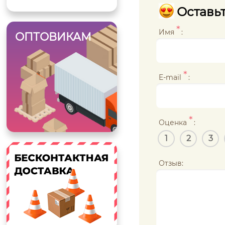
Оставьт
*
Имя
:
ОПТОВИКАМ
*
E-mail
:
*
Оценка
:
1
2
3
Отзыв: