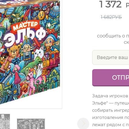
1 372
1 682
РУБ
сообщить о 
ск
Задача игроков
Эльфе" — путеш
собирать ингре
изготовления п
лежат рядом с 