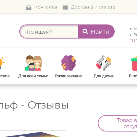
Контакты
Доставка и оплата
г. 
Найти
а
г. 
ТЦ 
еские
Для всей семьи
Развивающие
Для двоих
В п
льф - Отзывы
В дорогу
Для взрослых
Товар 
отсу