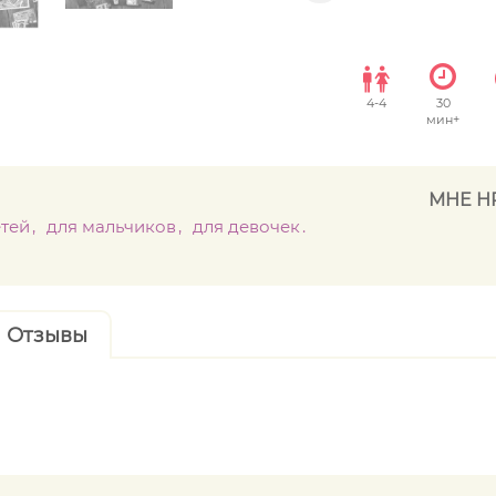
4
-
4
30
мин+
МНЕ Н
етей
для мальчиков
для девочек
Отзывы