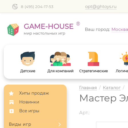
opt@ghtoys.ru
8 (495) 204-17-53
®
GAME-HOUSE
Ваш город:
Москв
мир настольных игр
Детские
Для компаний
Стратегические
Логич
Главная
/
Каталог
/
Хиты продаж
Мастер Э
Новинки
Все игры
Арт.:
Виды игр