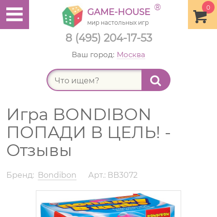
®
0
GAME-HOUSE
мир настольных игр
8 (495) 204-17-53
Ваш город:
Москва
Найт
Игра BONDIBON
ПОПАДИ В ЦЕЛЬ! -
Отзывы
Бренд:
Bondibon
Арт.: ВВ3072