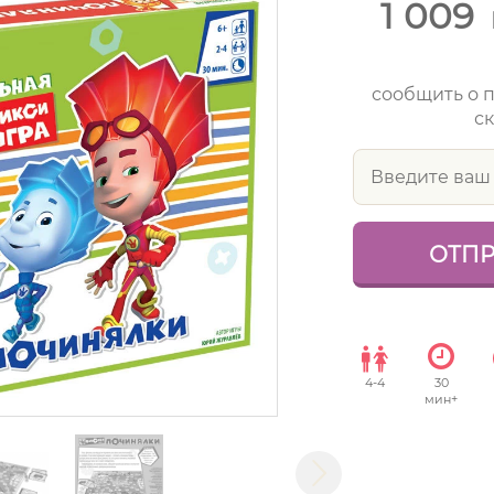
1 009
сообщить о 
ск
4
-
4
30
мин+