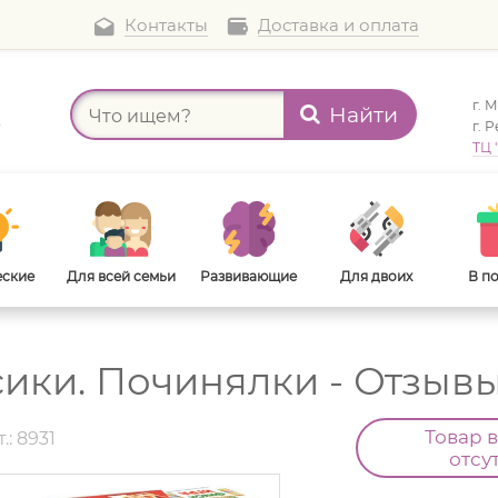
Контакты
Доставка и оплата
г. 
Найти
а
г. 
ТЦ 
еские
Для всей семьи
Развивающие
Для двоих
В п
сики. Починялки - Отзыв
В дорогу
Для взрослых
Товар 
.: 8931
отсу