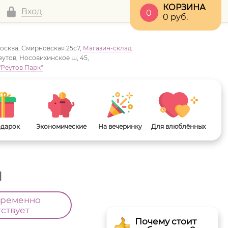
КОРЗИНА
Вход
0
0
руб.
Москва, Смирновская 25с7,
Магазин-склад
Реутов, Носовихинское ш, 45,
"Реутов Парк"
одарок
Экономические
На вечеринку
Для влюблённых
ы
временно
тствует
Почему стоит