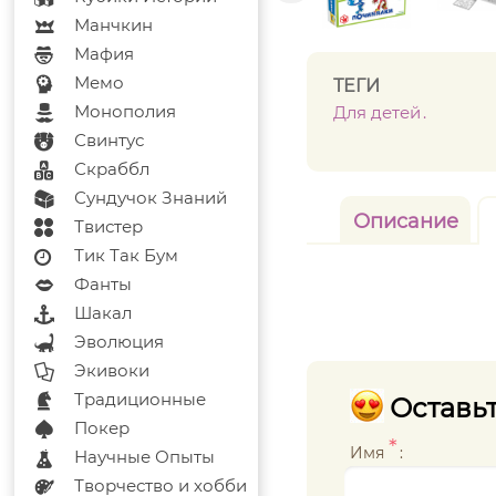
Манчкин
Мафия
Мемо
ТЕГИ
Монополия
Для детей
Свинтус
Скраббл
Сундучок Знаний
Описание
Твистер
Тик Так Бум
Фанты
Шакал
Эволюция
Экивоки
Традиционные
Оставьт
Покер
*
Имя
:
Научные Опыты
Творчество и хобби