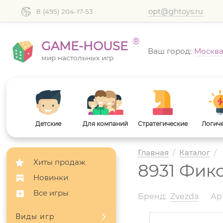
opt@ghtoys.ru
8 (495) 204-17-53
®
GAME-HOUSE
Ваш город:
Москв
мир настольных игр
Детские
Для компаний
Стратегические
Логич
Главная
/
Каталог
/
Хиты продаж
8931 Фик
Новинки
Все игры
Бренд:
Zvezda
Арт
Виды игр