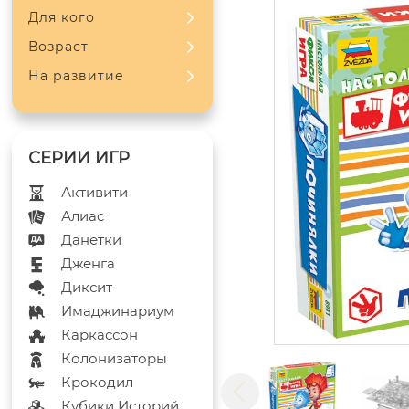
Для кого
Возраст
На развитие
Активити
Алиас
Данетки
Дженга
Диксит
Имаджинариум
Каркассон
Колонизаторы
Крокодил
Кубики Историй