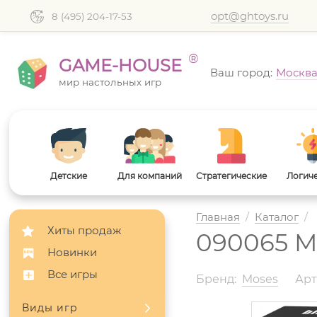
opt@ghtoys.ru
8 (495) 204-17-53
®
GAME-HOUSE
Ваш город:
Москв
мир настольных игр
Детские
Для компаний
Стратегические
Логич
Главная
/
Каталог
/
Хиты продаж
090065 Mo
Новинки
Все игры
Бренд:
Moses
Арт
Виды игр