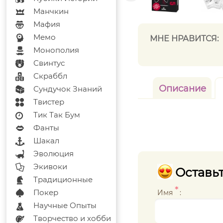
Манчкин
Мафия
Мемо
МНЕ НРАВИТСЯ:
Монополия
Свинтус
Скраббл
Описание
Сундучок Знаний
Твистер
Тик Так Бум
Фанты
Шакал
Эволюция
Экивоки
Оставьт
Традиционные
*
Покер
Имя
:
Научные Опыты
Творчество и хобби