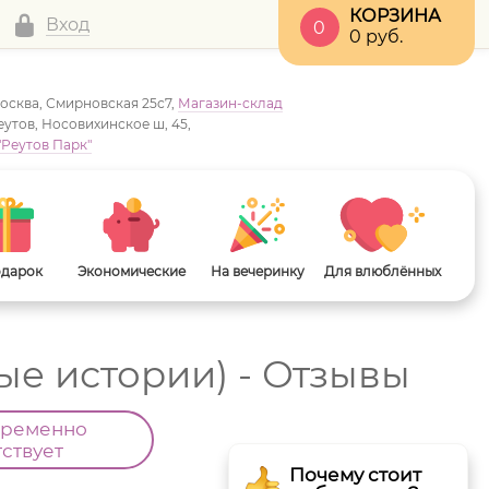
КОРЗИНА
Вход
0
0
руб.
Москва, Смирновская 25с7,
Магазин-склад
Реутов, Носовихинское ш, 45,
"Реутов Парк"
одарок
Экономические
На вечеринку
Для влюблённых
ные истории) - Отзывы
временно
тствует
Почему стоит