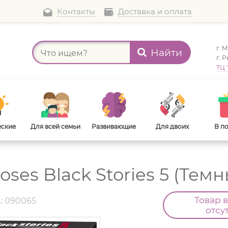
Контакты
Доставка и оплата
г. 
Найти
а
г. 
ТЦ 
еские
Для всей семьи
Развивающие
Для двоих
В п
ses Black Stories 5 (Тем
В дорогу
Для взрослых
Товар 
.: 090065
отсу