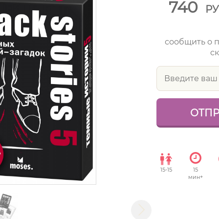
740
Р
сообщить о 
ск
15
-
15
15
мин+