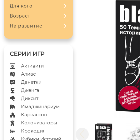
Для кого
Возраст
На развитие
Активити
Алиас
Данетки
Дженга
Диксит
Имаджинариум
Каркассон
Колонизаторы
Крокодил
Кубики Историй