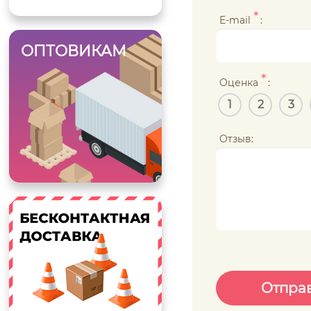
*
E-mail
:
ОПТОВИКАМ
*
Оценка
:
1
2
3
Отзыв: