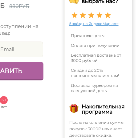
выбрать нас?
УБ
880
РУБ
5 звёзд на Яндекс.Маркете
поступлении на
лад:
Приятные цены
Оплата при получении
Бесплатная доставка от
3000 рублей
Скидки до 20%
постоянным клиентам!
Доставка курьером на
следующий день
12+
Накопительная
лет
программа
После накопления суммы
покупок 3000Р начинает
действовать скидка.