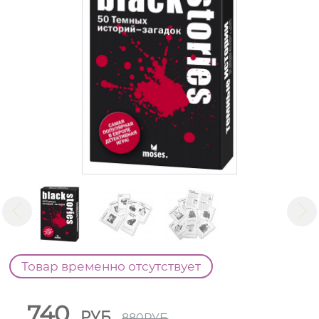
Товар временно отсутствует
740
РУБ
880
РУБ