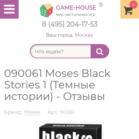
®
0
GAME-HOUSE
мир настольных игр
8 (495) 204-17-53
Ваш город:
Москва
Найт
090061 Moses Black
Stories 1 (Темные
истории) - Отзывы
Бренд:
Moses
Арт.: 90061