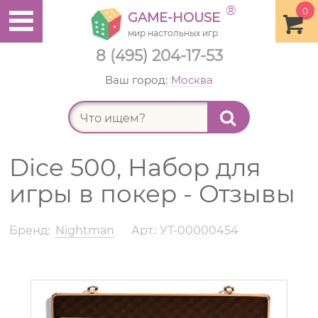
®
0
GAME-HOUSE
мир настольных игр
8 (495) 204-17-53
Ваш город:
Москва
Найт
Dice 500, Набор для
игры в покер - Отзывы
Бренд:
Nightman
Арт.: УТ-00000454