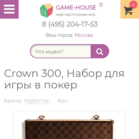
®
0
GAME-HOUSE
мир настольных игр
8 (495) 204-17-53
Ваш город:
Москва
Найт
Crown 300, Набор для
игры в покер
Бренд:
Nightman
Арт.: