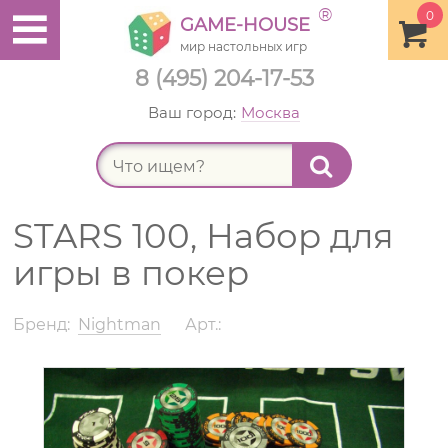
®
0
GAME-HOUSE
мир настольных игр
8 (495) 204-17-53
Ваш город:
Москва
Найт
STARS 100, Набор для
игры в покер
Бренд:
Nightman
Арт.: